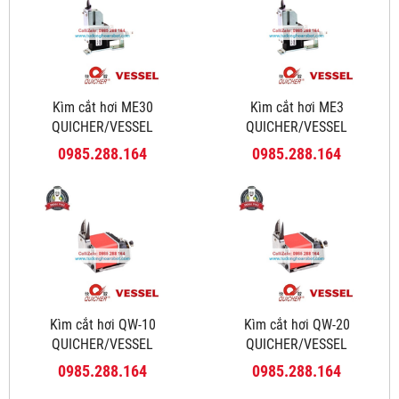
Kìm cắt hơi ME30
Kìm cắt hơi ME3
QUICHER/VESSEL
QUICHER/VESSEL
0985.288.164
0985.288.164
Kìm cắt hơi QW-10
Kìm cắt hơi QW-20
QUICHER/VESSEL
QUICHER/VESSEL
0985.288.164
0985.288.164