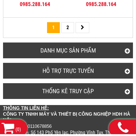
0985.288.164
0985.288.164
1
2
DANH MỤC SẢN PHẨM
HỖ TRỢ TRỰC TUYẾN
THỐNG KÊ TRUY CẬP
THÔNG TIN LIÊN HỆ:
CÔNG TY TNHH MÁY VÀ THIẾT BỊ CÔNG NGHIỆP HDH HÀ
NỘI
Mã số thuế: 0110678856
(
0
)
Số 143 Phố Yên lạc, Phường Vĩnh Tuy, Thành Phố Hà
Trụ sở chính: