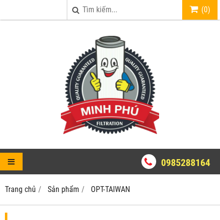
(
0
)
0985288164
Trang chủ
Sản phẩm
OPT-TAIWAN