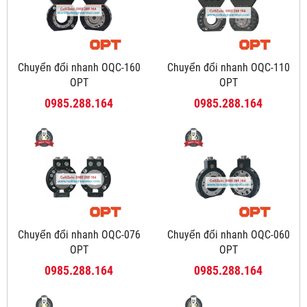
Chuyển đổi nhanh OQC-160
Chuyển đổi nhanh OQC-110
OPT
OPT
0985.288.164
0985.288.164
Chuyển đổi nhanh OQC-076
Chuyển đổi nhanh OQC-060
OPT
OPT
0985.288.164
0985.288.164