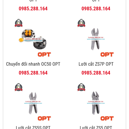
0985.288.164
0985.288.164
Chuyển đổi nhanh OC50 OPT
Lưỡi cắt ZS7P OPT
0985.288.164
0985.288.164
Lưỡi cắt ZS5S OPT
Lưỡi cắt ZS5 OPT