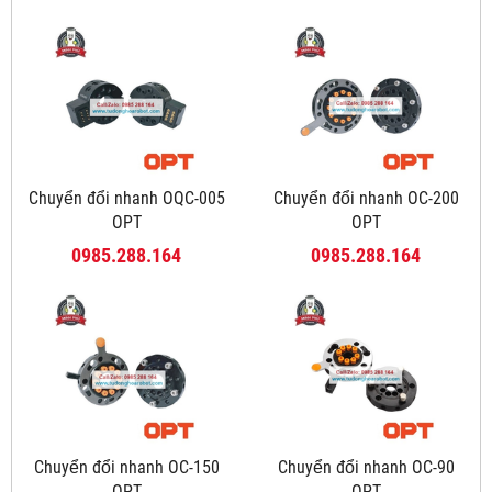
Chuyển đổi nhanh OQC-005
Chuyển đổi nhanh OC-200
OPT
OPT
0985.288.164
0985.288.164
Chuyển đổi nhanh OC-150
Chuyển đổi nhanh OC-90
OPT
OPT