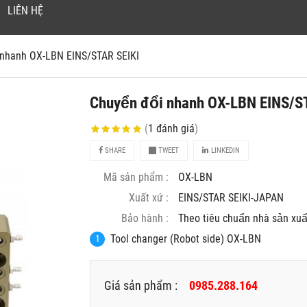
LIÊN HỆ
i nhanh OX-LBN EINS/STAR SEIKI
Chuyển đổi nhanh OX-LBN EINS/S
(
1
đánh giá
)
SHARE
TWEET
LINKEDIN
Mã sản phẩm :
OX-LBN
Xuất xứ :
EINS/STAR SEIKI-JAPAN
Bảo hành :
Theo tiêu chuẩn nhà sản xuâ
Tool changer (Robot side) OX-LBN
Giá sản phẩm :
0985.288.164