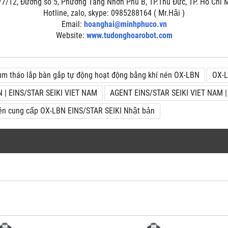
/7/12, Đường số 5, Phường Tăng Nhơn Phú B, TP.Thủ Đức, TP. Hồ Chí
Hotline, zalo, skype: 0985288164 ( Mr.Hải )
Email:
hoanghai@minhphuco.vn
Website:
www.tudonghoarobot.com
m tháo lắp bàn gắp tự động hoạt động bằng khí nén OX-LBN
OX-L
 | EINS/STAR SEIKI VIET NAM
AGENT EINS/STAR SEIKI VIET NAM 
iện cung cấp OX-LBN EINS/STAR SEIKI Nhật bản