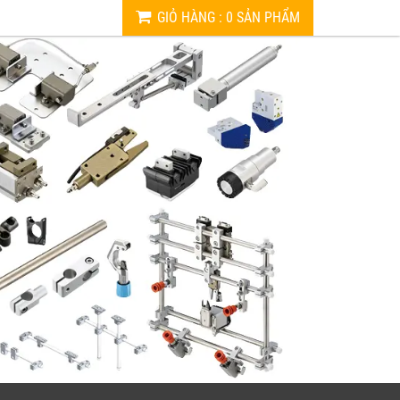
GIỎ HÀNG
:
0
SẢN PHẨM