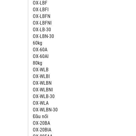
OX-LBF
OX-LBFI
OX-LBFN
OX-LBFNI
OX-LB-30
OX-LBN-30
60kg
OX-60A
OX-60AI
80kg
OX-WLB
OX-WLBI
OX-WLBN
OX-WLBNI
OX-WLB-30
OX-WLA
OX-WLBN-30
Đầu nối
OX-20BA
OX-20BIA