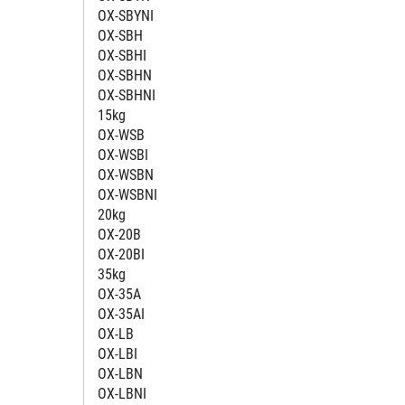
OX-SBYNI
OX-SBH
OX-SBHI
OX-SBHN
OX-SBHNI
15kg
OX-WSB
OX-WSBI
OX-WSBN
OX-WSBNI
20kg
OX-20B
OX-20BI
35kg
OX-35A
OX-35AI
OX-LB
OX-LBI
OX-LBN
OX-LBNI