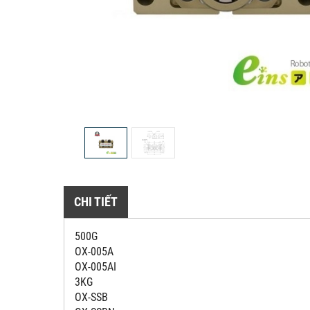
CHI TIẾT
500G
OX-005A
OX-005AI
3KG
OX-SSB