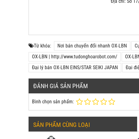
Địa chỉ: Số 17
Từ khóa:
Nơi bán chuyển đổi nhanh OX-LBN
Cụ
OX-LBN | http://www.tudonghoarobot.com/
OX-LBN
Đại lý bán OX-LBN EINS/STAR SEIKI JAPAN
Đại đ
ĐÁNH GIÁ SẢN PHẨM
Bình chọn sản phẩm:
SẢN PHẨM CÙNG LOẠI