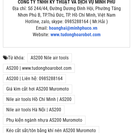
CÔNG TY TNHH KỸ THUẬT VÀ DỊCH VỤ MINH PHÚ
Địa chỉ: Số 244/44, Đường Dương Đình Hội, Phường Tăng
Nhơn Phú B, TP.Thủ Đức, TP. Hồ Chí Minh, Việt Nam
Hotline, zalo, skype: 0985288164 ( Mr.Hải )
Email:
hoanghai@minhphuco.vn
Website:
www.tudonghoarobot.com
Từ khóa:
AS200 Nile air tools
AS200 | www.tudonghoarobot.com
AS200 | Liên hệ: 0985288164
Giá kìm cắt hơi AS200 Muromoto
Nile air tools Hồ Chí Minh | AS200
Nile air tools Hà Nội | AS200
Phụ kiện ngành nhựa AS200 Muromoto
Kéo cắt sắt/tôn bằng khí nén AS200 Muromoto