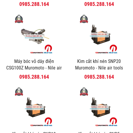
tools
tools
0985.288.164
0985.288.164
Máy bóc vỏ dây điện
Kìm cắt khí nén SNP20
CSG100Z Muromoto - Nile air
Muromoto - Nile air tools
tools
0985.288.164
0985.288.164