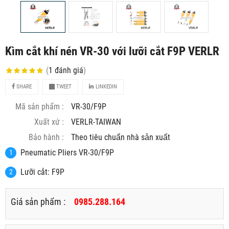
Kìm cắt khí nén VR-30 với lưỡi cắt F9P VERLR
(
1
đánh giá
)
SHARE
TWEET
LINKEDIN
Mã sản phẩm :
VR-30/F9P
Xuất xứ :
VERLR-TAIWAN
Bảo hành :
Theo tiêu chuẩn nhà sản xuất
Pneumatic Pliers VR-30/F9P
Lưỡi cắt: F9P
Giá sản phẩm :
0985.288.164