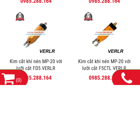
0985.288.164
0985.288.164
Kìm cắt khí nén MP-20 với
Kìm cắt khí nén MP-20 với
lưỡi cắt FD5 VERLR
lưỡi cắt F5CTL VERLR
0985.288.164
0985.288.164
(
0
)
THÔNG TIN LIÊN HỆ:
CÔNG TY TNHH MÁY VÀ THIẾT BỊ CÔNG NGHIỆP HDH HÀ
NỘI
Mã số thuế: 0110678856
Số 143 Phố Yên lạc, Phường Vĩnh Tuy, Thành Phố Hà
Trụ sở chính:
Nội