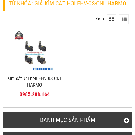
TỪ KHÓA:
GIÁ KÌM CẮT HƠI FHV-0S-CNL HARMO
Xem
Kìm cắt khí nén FHV-0S-CNL
HARMO
0985.288.164
DANH MỤC SẢN PHẨM