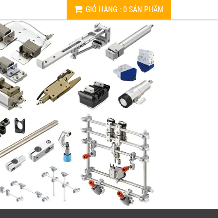
GIỎ HÀNG
:
0
SẢN PHẨM