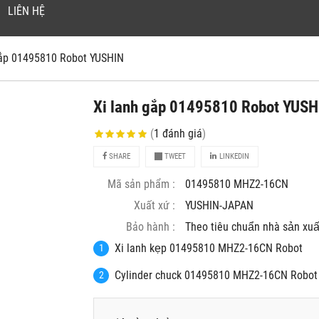
LIÊN HỆ
gắp 01495810 Robot YUSHIN
Xi lanh gắp 01495810 Robot YUSH
(
1
đánh giá
)
SHARE
TWEET
LINKEDIN
Mã sản phẩm :
01495810 MHZ2-16CN
Xuất xứ :
YUSHIN-JAPAN
Bảo hành :
Theo tiêu chuẩn nhà sản xuâ
Xi lanh kẹp 01495810 MHZ2-16CN Robot
Cylinder chuck 01495810 MHZ2-16CN Robo