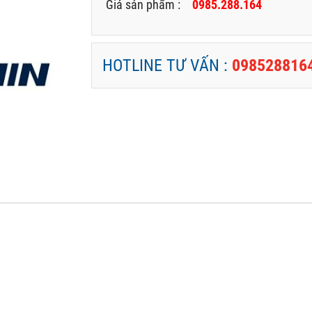
Giá sản phẩm :
0985.288.164
HOTLINE TƯ VẤN :
098528816