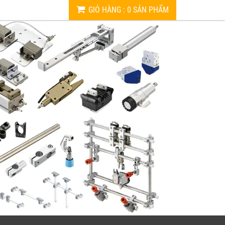
GIỎ HÀNG
:
0
SẢN PHẨM