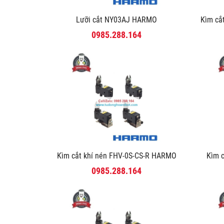
Lưỡi cắt NY03AJ HARMO
Kìm că
0985.288.164
Kìm cắt khí nén FHV-0S-CS-R HARMO
Kìm 
0985.288.164