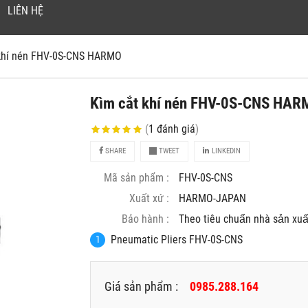
LIÊN HỆ
 khí nén FHV-0S-CNS HARMO
Kìm cắt khí nén FHV-0S-CNS HA
(
1
đánh giá
)
SHARE
TWEET
LINKEDIN
Mã sản phẩm :
FHV-0S-CNS
Xuất xứ :
HARMO-JAPAN
Bảo hành :
Theo tiêu chuẩn nhà sản xuâ
Pneumatic Pliers FHV-0S-CNS
Giá sản phẩm :
0985.288.164