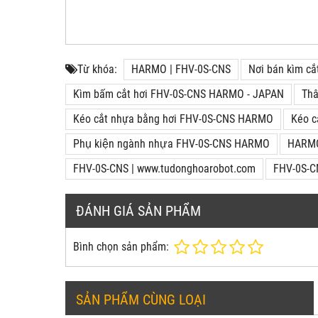
Từ khóa:
HARMO | FHV-0S-CNS
Nơi bán kìm 
Kìm bấm cắt hơi FHV-0S-CNS HARMO - JAPAN
Thâ
Kéo cắt nhựa bằng hơi FHV-0S-CNS HARMO
Kéo c
Phụ kiện ngành nhựa FHV-0S-CNS HARMO
HARMO 
FHV-0S-CNS | www.tudonghoarobot.com
FHV-0S-
ĐÁNH GIÁ SẢN PHẨM
Bình chọn sản phẩm:
SẢN PHẨM CÙNG LOẠI