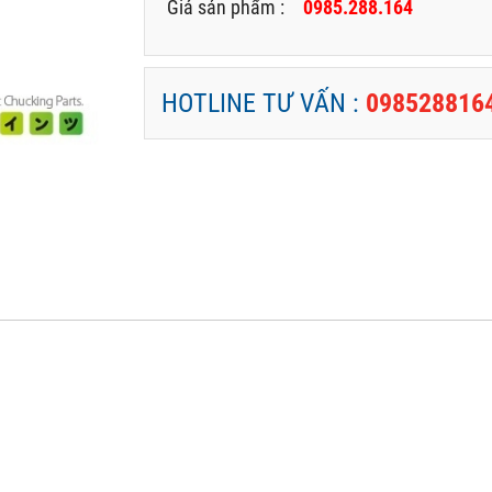
Giá sản phẩm :
0985.288.164
HOTLINE TƯ VẤN :
098528816