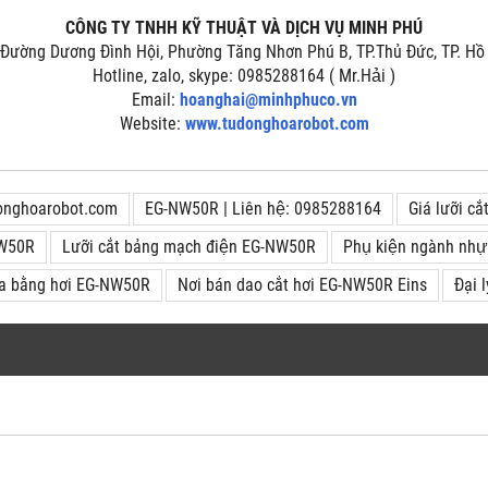
CÔNG TY TNHH KỸ THUẬT VÀ DỊCH VỤ MINH PHÚ
, Đường Dương Đình Hội, Phường Tăng Nhơn Phú B, TP.Thủ Đức, TP. Hồ
Hotline, zalo, skype: 0985288164 ( Mr.Hải )
Email:
hoanghai@minhphuco.vn
Website:
www.tudonghoarobot.com
onghoarobot.com
EG-NW50R | Liên hệ: 0985288164
Giá lưỡi c
NW50R
Lưỡi cắt bảng mạch điện EG-NW50R
Phụ kiện ngành n
ựa bằng hơi EG-NW50R
Nơi bán dao cắt hơi EG-NW50R Eins
Đại 