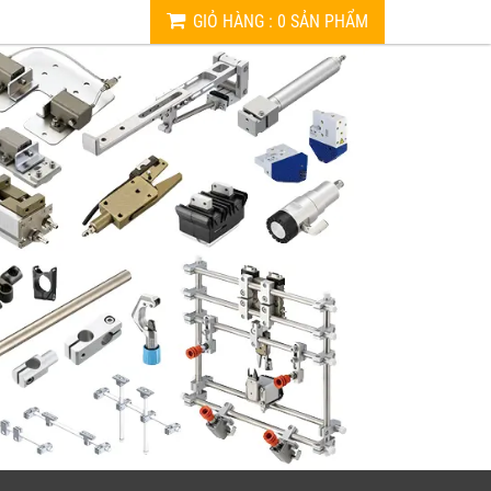
GIỎ HÀNG
:
0
SẢN PHẨM