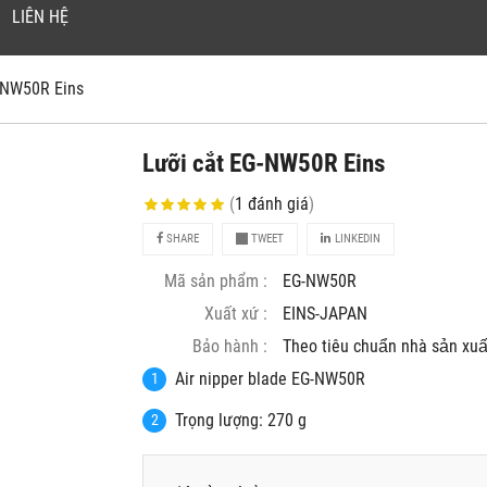
LIÊN HỆ
G-NW50R Eins
Lưỡi cắt EG-NW50R Eins
(
1
đánh giá
)
SHARE
TWEET
LINKEDIN
Mã sản phẩm :
EG-NW50R
Xuất xứ :
EINS-JAPAN
Bảo hành :
Theo tiêu chuẩn nhà sản xuâ
Air nipper blade EG-NW50R
Trọng lượng: 270 g