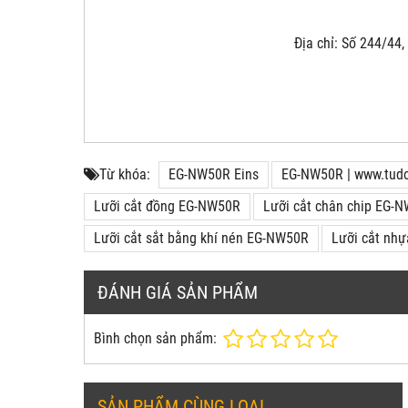
Địa chỉ: Số 244/44
Từ khóa:
EG-NW50R Eins
EG-NW50R | www.tud
Lưỡi cắt đồng EG-NW50R
Lưỡi cắt chân chip EG-
Lưỡi cắt sắt bằng khí nén EG-NW50R
Lưỡi cắt nh
ĐÁNH GIÁ SẢN PHẨM
Bình chọn sản phẩm:
SẢN PHẨM CÙNG LOẠI