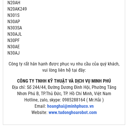
N20AH
N20AK249
N301S
N30AP
N303SA
N30AJL
N30PF
N30AE
N30AJ
Công ty rất hân hạnh được phục vụ nhu cầu của quý khách,
vui lòng liên hệ tại đây:
CÔNG TY TNHH KỸ THUẬT VÀ DỊCH VỤ MINH PHÚ
Địa chỉ: Số 244/44, Đường Dương Đình Hội, Phường Tăng
Nhơn Phú B, TP.Thủ Đức, TP. Hồ Chí Minh, Việt Nam
Hotline, zalo, skype: 0985288164 ( Mr.Hải )
Email:
hoanghai@minhphuco.vn
Website:
www.tudonghoarobot.com