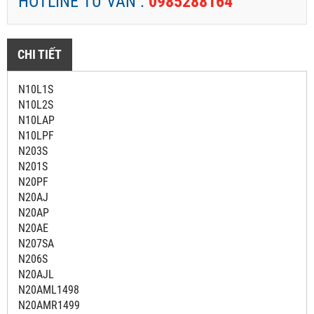
HOTLINE TƯ VẤN :
0985288164
CHI TIẾT
N10L1S
N10L2S
N10LAP
N10LPF
N203S
N201S
N20PF
N20AJ
N20AP
N20AE
N207SA
N206S
N20AJL
N20AML1498
N20AMR1499