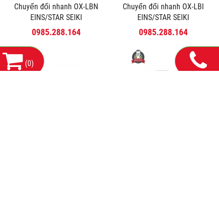
Chuyển đổi nhanh OX-LBN
Chuyển đổi nhanh OX-LBI
EINS/STAR SEIKI
EINS/STAR SEIKI
0985.288.164
0985.288.164
(
0
)
Chuyển đổi nhanh OX-LB
Chuyển đổi nhanh OX-35AI
EINS/STAR SEIKI
EINS/STAR SEIKI
0985.288.164
0985.288.164
THÔNG TIN LIÊN HỆ:
CÔNG TY TNHH MÁY VÀ THIẾT BỊ CÔNG NGHIỆP HDH HÀ
NỘI