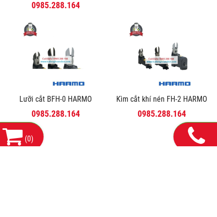
0985.288.164
Lưỡi cắt BFH-0 HARMO
Kìm cắt khí nén FH-2 HARMO
0985.288.164
0985.288.164
(
0
)
THÔNG TIN LIÊN HỆ:
CÔNG TY TNHH MÁY VÀ THIẾT BỊ CÔNG NGHIỆP HDH HÀ
NỘI
Mã số thuế: 0110678856
Số 143 Phố Yên lạc, Phường Vĩnh Tuy, Thành Phố Hà
Trụ sở chính:
Nội
13/1/3 Đường số 21, Phường Bình Hưng Hoà
CN Hồ Chí Minh: Số